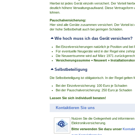
Hierbei ist jedes Gerät einzeln versichert. Der Vorteil hierbe
deutlich höhere Verwaltungsaufwand. Diese Vertragsform
lohnen.
Pauschalversicherung:
Hier sind alle Geräte zusammen versichert. Der Vorteil is
der hohe Selbstbehalt auch bei geringen Schäden.
Wie hoch muss ich das Gerät versichern?
Bei Einzelversicherungen natürlich je Position und b
Für eventuelle Neugeräte wird in der Regel eine zeh
Die Neuwertsumme wird auf März 1971 zurückgerech
Versicherungssumme = Neuwert + Installationskost
Selbstbeteiligung
Die Selbstbeteiligung ist obligatorisch. In der Regel gelten
Bei der Einzelversicherung: 100 Euro je Schaden
Bei der Pauschalversicherung: 250 Euro je Schaden
Lassen Sie sich individuell beraten!
Kontaktieren Sie uns
Nutzen Sie die Gelegenheit und informieren 
Elektronikversicherung.
Bitte verwenden Sie dazu unser
Kontakt