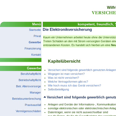
Wilfr
Menü
kompetent, freundlich,
Die Elektronikversicherung
Startseite
Privat
Kaum ein Unternehmen arbeitet heute ohne die Unterstütz
Treten Schäden an den mit Strom versorgten Geräten ein
Gewerbe
entstandenen Kosten. Es handelt sich hierbei um eine
Neu
Finanzierung
Kontakt
Kapitelübersicht
Gewerbe
Versichert sind folgende gewerblich genutzten Anlagen
Berufshaftpflicht
Wogegen ist man versichert?
Was ist nicht versichert?
Betriebshaftpflicht
Welche Vertragsformen gibt es?
Wie hoch muss ich das Gerät versichern?
Betr. Altersvorsorge
Selbstbeteiligung
Manager
Versichert sind folgende gewerblich genut
Betriebsunterbrechung
Anlagen und Geräte der Informations-, Kommunikation
Praxisausfall
sonstige elektronischen oder elektrotechnischen Anl
Vermögensschäden
Datenträger, wenn sie nicht auswechselbar sind