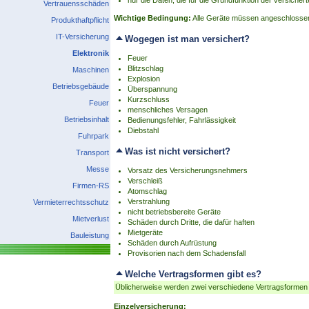
nur die Daten, die für die Grundfunktion der versiche
Vertrauensschäden
Wichtige Bedingung:
Alle Geräte müssen angeschlossen 
Produkthaftpflicht
IT-Versicherung
Wogegen ist man versichert?
Elektronik
Feuer
Blitzschlag
Maschinen
Explosion
Betriebsgebäude
Überspannung
Kurzschluss
Feuer
menschliches Versagen
Betriebsinhalt
Bedienungsfehler, Fahrlässigkeit
Diebstahl
Fuhrpark
Was ist nicht versichert?
Transport
Messe
Vorsatz des Versicherungsnehmers
Verschleiß
Firmen-RS
Atomschlag
Verstrahlung
Vermieterrechtsschutz
nicht betriebsbereite Geräte
Mietverlust
Schäden durch Dritte, die dafür haften
Mietgeräte
Bauleistung
Schäden durch Aufrüstung
Provisorien nach dem Schadensfall
Welche Vertragsformen gibt es?
Üblicherweise werden zwei verschiedene Vertragsformen
Einzelversicherung: