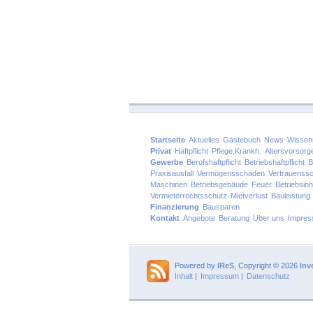
Startseite
Aktuelles
Gästebuch
News
Wissen
Privat
Haftpflicht
Pflege,Krankh.
Altersvorsorg
Gewerbe
Berufshaftpflicht
Betriebshaftpflicht
B
Praxisausfall
Vermögensschäden
Vertrauenss
Maschinen
Betriebsgebäude
Feuer
Betriebsinh
Vermieterrechtsschutz
Mietverlust
Bauleistung
Finanzierung
Bausparen
Kontakt
Angebote
Beratung
Über uns
Impre
Powered by
IReS
, Copyright © 2026
Inv
Inhalt
|
Impressum
|
Datenschutz