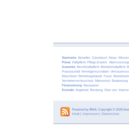
Startseite
Aktuelles
Gästebuch
News
Wissen
Privat
Haftpflicht
Pflege,Krankh.
Altersvorsorg
Gewerbe
Berufshaftpflicht
Betriebshaftpflicht
B
Praxisausfall
Vermögensschäden
Vertrauenss
Maschinen
Betriebsgebäude
Feuer
Betriebsinh
Vermieterrechtsschutz
Mietverlust
Bauleistung
Finanzierung
Bausparen
Kontakt
Angebote
Beratung
Über uns
Impre
Powered by
IReS
, Copyright © 2026
Inv
Inhalt
|
Impressum
|
Datenschutz