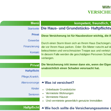
Wilfr
Menü
kompetent, freundlich,
Die Haus- und Grundstücks- Haftpflicht
Startseite
Privat
Diese Versicherung ist für Hausbesitzer wichtig, die 
Gewerbe
Durch einen Sturm lösen sich an Ihrem Haus Dachziegel
Finanzierung
die vor Ihrem Haus parken. Oder: Ein Mieter rutscht auf d
beleuchteten und verschmutzten Treppe aus und verletzt 
Kontakt
In diesem Falle werden die geschädigten Personen Scha
verlangen.
Die Versicherung tritt immer dann ein, wenn der Eig
Privat
unabsichtlich einen Schaden verursacht hat.
Haftpflicht
Pflege,Krankh.
Was ist versichert?
Altersvorsorge
Kinder
Unbebaute Grundstücke
Vermietete Wohnungen
Senioren
Vermietete Häuser
Und vermietete gewerblich genutzte Immobilien
Haftpflicht
Wie hoch sollte die Versicherungssumme 