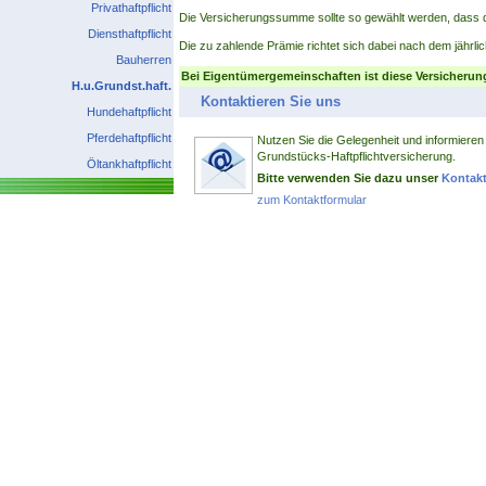
Privathaftpflicht
Die Versicherungssumme sollte so gewählt werden, dass d
Diensthaftpflicht
Die zu zahlende Prämie richtet sich dabei nach dem jährlic
Bauherren
Bei Eigentümergemeinschaften ist diese Versicherun
H.u.Grundst.haft.
Kontaktieren Sie uns
Hundehaftpflicht
Pferdehaftpflicht
Nutzen Sie die Gelegenheit und informieren
Grundstücks-Haftpflichtversicherung.
Öltankhaftpflicht
Bitte verwenden Sie dazu unser
Kontakt
zum Kontaktformular