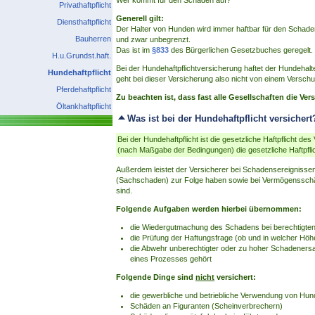
Wer kommt für den Schaden auf?
Privathaftpflicht
Generell gilt:
Diensthaftpflicht
Der Halter von Hunden wird immer haftbar für den Schad
Bauherren
und zwar unbegrenzt.
Das ist im
§833
des Bürgerlichen Gesetzbuches geregelt.
H.u.Grundst.haft.
Bei der Hundehaftpflichtversicherung haftet der Hundehal
Hundehaftpflicht
geht bei dieser Versicherung also nicht von einem Verschuld
Pferdehaftpflicht
Zu beachten ist, dass fast alle Gesellschaften die 
Öltankhaftpflicht
Was ist bei der Hundehaftpflicht versichert
Bei der Hundehaftpflicht ist die gesetzliche Haftpflicht de
(nach Maßgabe der Bedingungen) die gesetzliche Haftpflich
Außerdem leistet der Versicherer bei Schadensereignisse
(Sachschaden) zur Folge haben sowie bei Vermögensschä
sind.
Folgende Aufgaben werden hierbei übernommen:
die Wiedergutmachung des Schadens bei berechtigte
die Prüfung der Haftungsfrage (ob und in welcher Hö
die Abwehr unberechtigter oder zu hoher Schadener
eines Prozesses gehört
Folgende Dinge sind
nicht
versichert:
die gewerbliche und betriebliche Verwendung von Hu
Schäden an Figuranten (Scheinverbrechern)