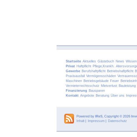
Startseite
Aktuelles
Gästebuch
News
Wissen
Privat
Haftpflicht
Pflege,Krankh.
Altersvorsorg
Gewerbe
Berufshaftpflicht
Betriebshaftpflicht
B
Praxisausfall
Vermögensschäden
Vertrauenss
Maschinen
Betriebsgebäude
Feuer
Betriebsinh
Vermieterrechtsschutz
Mietverlust
Bauleistung
Finanzierung
Bausparen
Kontakt
Angebote
Beratung
Über uns
Impre
Powered by
IReS
, Copyright © 2026
Inv
Inhalt
|
Impressum
|
Datenschutz