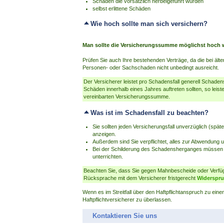
Schäden die vorsätzlich herbeigeführt wurden
selbst erlittene Schäden
Wie hoch sollte man sich versichern?
Man sollte die Versicherungssumme möglichst hoch w
Prüfen Sie auch Ihre bestehenden Verträge, da die bei ä
Personen- oder Sachschaden nicht unbedingt ausreicht.
Der Versicherer leistet pro Schadensfall generell Scha
Schäden innerhalb eines Jahres auftreten sollten, so leist
vereinbarten Versicherungssumme.
Was ist im Schadensfall zu beachten?
Sie sollten jeden Versicherungsfall unverzüglich (spät
anzeigen.
Außerdem sind Sie verpflichtet, alles zur Abwendun
Bei der Schilderung des Schadensherganges müssen S
unterrichten.
Beachten Sie, dass Sie gegen Mahnbescheide oder Verf
Rücksprache mit dem Versicherer fristgerecht
Widerspr
Wenn es im Streitfall über den Haftpflichtanspruch zu ei
Haftpflichtversicherer zu überlassen.
Kontaktieren Sie uns