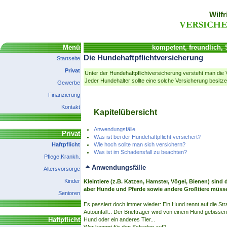
Wilfr
Menü
kompetent, freundlich,
Die Hundehaftpflichtversicherung
Startseite
Privat
Unter der Hundehaftpflichtversicherung versteht man di
Jeder Hundehalter sollte eine solche Versicherung besitze
Gewerbe
Finanzierung
Kontakt
Kapitelübersicht
Anwendungsfälle
Privat
Was ist bei der Hundehaftpflicht versichert?
Haftpflicht
Wie hoch sollte man sich versichern?
Was ist im Schadensfall zu beachten?
Pflege,Krankh.
Anwendungsfälle
Altersvorsorge
Kinder
Kleintiere (z.B. Katzen, Hamster, Vögel, Bienen) sind d
aber Hunde und Pferde sowie andere Großtiere müsse
Senioren
Es passiert doch immer wieder: Ein Hund rennt auf die S
Autounfall... Der Briefträger wird von einem Hund gebisse
Haftpflicht
Hund oder ein anderes Tier...