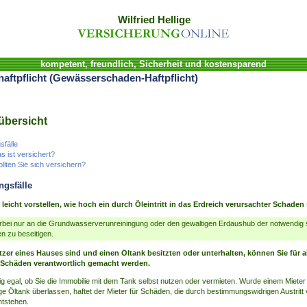
Wilfried Hellige
kompetent, freundlich, Sicherheit und kostensparend
haftpflicht (Gewässerschaden-Haftpflicht)
übersicht
fälle
 ist versichert?
llten Sie sich versichern?
gsfälle
leicht vorstellen, wie hoch ein durch Öleintritt in das Erdreich verursachter Schaden
rbei nur an die Grundwasserverunreiningung oder den gewaltigen Erdaushub der notwendig 
 zu beseitigen.
zer eines Hauses sind und einen Öltank besitzten oder unterhalten, können Sie für a
Schäden verantwortlich gemacht werden.
llig egal, ob Sie die Immobilie mit dem Tank selbst nutzen oder vermieten. Wurde einem Miet
e Öltank überlassen, haftet der Mieter für Schäden, die durch bestimmungswidrigen Austritt
ntstehen.