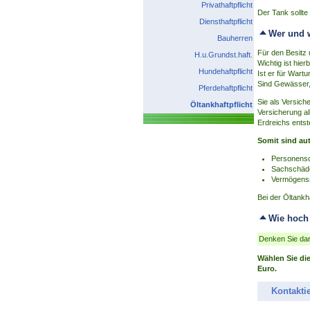
Privathaftpflicht
Der Tank sollte
Diensthaftpflicht
Wer und w
Bauherren
Für den Besitz
H.u.Grundst.haft.
Wichtig ist hi
Hundehaftpflicht
Ist er für Wart
Sind Gewässer,
Pferdehaftpflicht
Sie als Versic
Öltankhaftpflicht
Versicherung a
Erdreichs entst
Somit sind au
Personens
Sachschäd
Vermögenss
Bei der Öltankh
Wie hoch 
Denken Sie dar
Wählen Sie di
Euro.
Kontakti