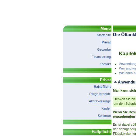
Menü
Die Öltank
Startseite
Privat
Gewerbe
Kapitel
Finanzierung
Anwendungs
Kontakt
Wer und was
Wie hoch so
Privat
Anwendun
Haftpflicht
Man kann sich 
Pflege,Krankh.
Denken Sie hie
Altersvorsorge
um den Schaden
Kinder
Wenn Sie Besit
Senioren
entstehenden 
Es ist dabei vö
der dazugehörig
Haftpflicht
Flüssigkeiten e