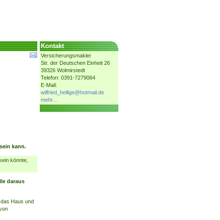
Kontakt
Versicherungsmakler
Str. der Deutschen Einheit 26
39326 Wolmirstedt
Telefon: 0391-7279064
E-Mail:
wilfried_hellige@hotmail.de
mehr...
 sein kann.
sein könnte,
lle daraus
er das Haus und
 von