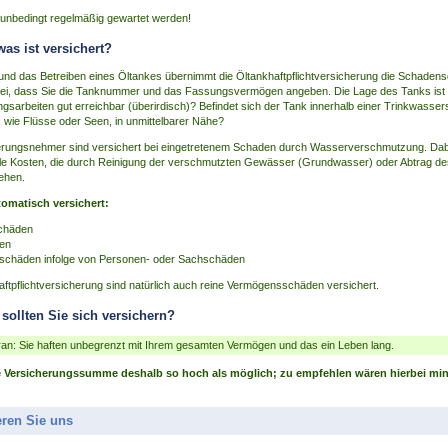
 unbedingt regelmäßig gewartet werden!
as ist versichert?
 und das Betreiben eines Öltankes übernimmt die Öltankhaftpflichtversicherung die Schaden
erbei, dass Sie die Tanknummer und das Fassungsvermögen angeben. Die Lage des Tanks ist 
ungsarbeiten gut erreichbar (überirdisch)? Befindet sich der Tank innerhalb einer Trinkwass
 wie Flüsse oder Seen, in unmittelbarer Nähe?
herungsnehmer sind versichert bei eingetretenem Schaden durch Wasserverschmutzung. Dabei
lle Kosten, die durch Reinigung der verschmutzten Gewässer (Grundwasser) oder Abtrag de
ehen.
tomatisch versichert:
chäden
en
chäden infolge von Personen- oder Sachschäden
aftpflichtversicherung sind natürlich auch reine Vermögensschäden versichert.
sollten Sie sich versichern?
an: Sie haften unbegrenzt mit Ihrem gesamten Vermögen und das ein Leben lang.
e Versicherungssumme deshalb so hoch als möglich; zu empfehlen wären hierbei mi
eren Sie uns