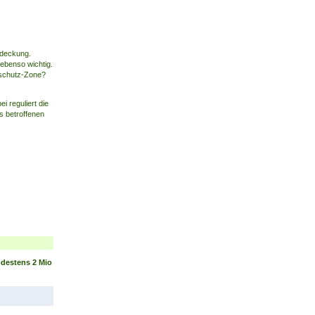
sdeckung.
ebenso wichtig.
erschutz-Zone?
 reguliert die
s betroffenen
ndestens 2 Mio